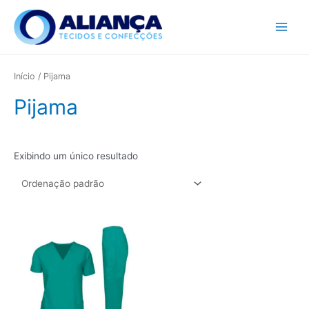
Ir
Main
para
Menu
o
conteúdo
Início
/ Pijama
Pijama
Exibindo um único resultado