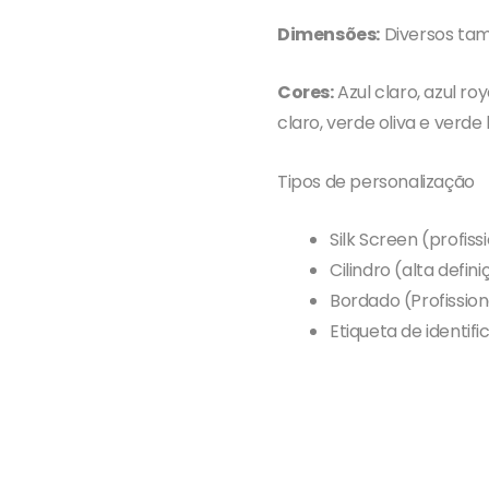
Dimensões:
Diversos ta
Cores:
Azul claro, azul ro
claro, verde oliva e verde
Tipos de personalização
Silk Screen (profi
Cilindro (alta defi
Bordado (Profissio
Etiqueta de identif