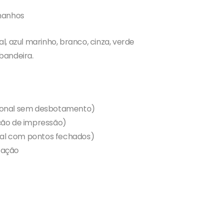
manhos
yal, azul marinho, branco, cinza, verde
 bandeira.
ssional sem desbotamento)
nição de impressão)
nal com pontos fechados)
icação