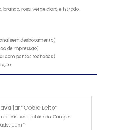
, branca, rosa, verde claro e listrado.
ssional sem desbotamento)
nição de impressão)
nal com pontos fechados)
icação
 avaliar “Cobre Leito”
ail não será publicado.
Campos
rcados com
*